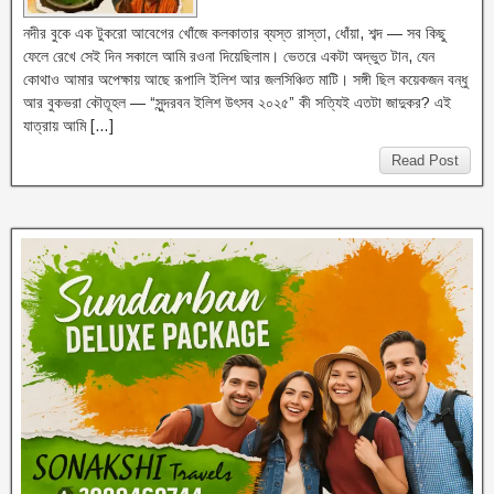
নদীর বুকে এক টুকরো আবেগের খোঁজে কলকাতার ব্যস্ত রাস্তা, ধোঁয়া, শব্দ — সব কিছু
ফেলে রেখে সেই দিন সকালে আমি রওনা দিয়েছিলাম। ভেতরে একটা অদ্ভুত টান, যেন
কোথাও আমার অপেক্ষায় আছে রূপালি ইলিশ আর জলসিঞ্চিত মাটি। সঙ্গী ছিল কয়েকজন বন্ধু
আর বুকভরা কৌতূহল — “সুন্দরবন ইলিশ উৎসব ২০২৫” কী সত্যিই এতটা জাদুকর? এই
যাত্রায় আমি […]
Read Post